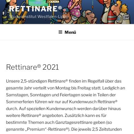
Zum
RETTINARE®
Inhalt
Studieninstitut Westfalen-Lippe
springen
Menü
Rettinare® 2021
Unsere 2,5-stündigen Rettinare® finden im Regelfall über das
gesamte Jahr verteilt von Montag bis Freitag statt. Lediglich an
Samstagen, Sonntagen und Feiertagen sowie in Teilen der
Sommerferien führen wir nur auf Kundenwusch Rettinare®
durch. Auf speziellen Kundenwunsch werden darüber hinaus
weitere Rettinare® angeboten. Zusätzlich kann es für
bestimmte Themen auch Ganztagesrettinare geben (so
genannte „Premium“-Rettinare®). Die jeweils 2,5 Zeitstunden