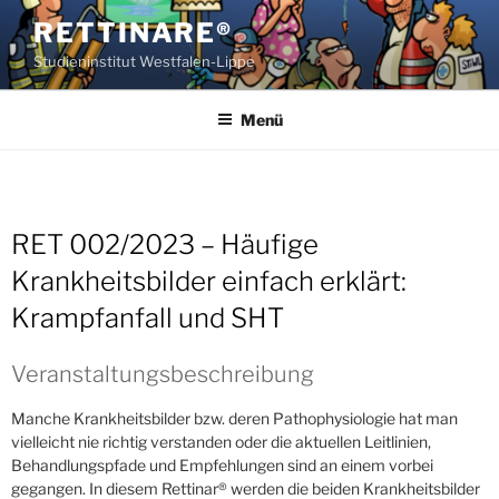
Zum
RETTINARE®
Inhalt
Studieninstitut Westfalen-Lippe
springen
Menü
RET 002/2023 – Häufige
Krankheitsbilder einfach erklärt:
Krampfanfall und SHT
Veranstaltungsbeschreibung
Manche Krankheitsbilder bzw. deren Pathophysiologie hat man
vielleicht nie richtig verstanden oder die aktuellen Leitlinien,
Behandlungspfade und Empfehlungen sind an einem vorbei
gegangen. In diesem Rettinar® werden die beiden Krankheitsbilder