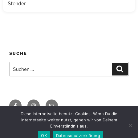
Stender
SUCHE
Suche
Suche
nach:
Facebook
Instagram
E-
Mail
Diese Internetseite benutzt Cookies. Wenn Du die
Internetseite weiter nutzt, gehen wir von Deinem
Impressum / Datenschutzerklärung
Mit Stolz präsentiert
Einverständnis aus.
von WordPress
OK
Datenschutzerklärung