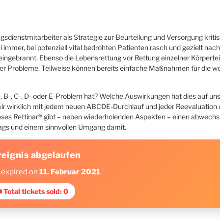
sdienstmitarbeiter als Strategie zur Beurteilung und Versorgung kriti
immer, bei potenziell vital bedrohten Patienten rasch und gezielt nach
en eingebrannt. Ebenso die Lebensrettung vor Rettung einzelner Körpertei
her Probleme. Teilweise können bereits einfache Maßnahmen für die we
A-, B-, C-, D- oder E-Problem hat? Welche Auswirkungen hat dies auf un
ir wirklich mit jedem neuen ABCDE-Durchlauf und jeder Reevaluation d
eses Rettinar® gibt – neben wiederholenden Aspekten – einen abwechs
ltags und einem sinnvollen Umgang damit.
reignis abgelaufen
 expired on
11. Februar 2021
 Total tickets sold: 0