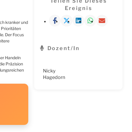
Teilen Sie Dieses
Ereignis
sch kranker und
 Prioritäten
le. Der Focus
itere
Dozent/in
ser Handeln
ie Präzision
lungsreichen
Nicky
Hagedorn