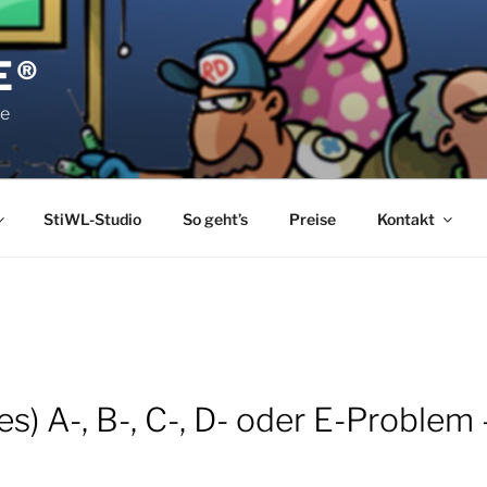
E®
pe
StiWL-Studio
So geht’s
Preise
Kontakt
es) A-, B-, C-, D- oder E-Problem