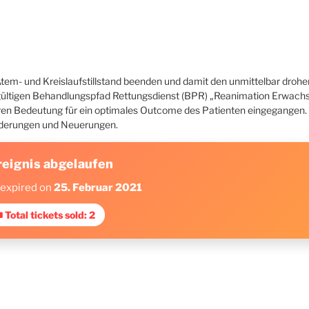
Atem- und Kreislaufstillstand beenden und damit den unmittelbar droh
t gültigen Behandlungspfad Rettungsdienst (BPR) „Reanimation Erwach
deren Bedeutung für ein optimales Outcome des Patienten eingegangen.
Änderungen und Neuerungen.
reignis abgelaufen
 expired on
25. Februar 2021
 Total tickets sold: 2