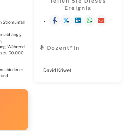
Teilen Sie Dieses
Ereignis
n Stromunfall
en abhängig.
e,
nung. Während
Dozent*in
bis zu 60.000
verschiedener
David Kriwet
 und