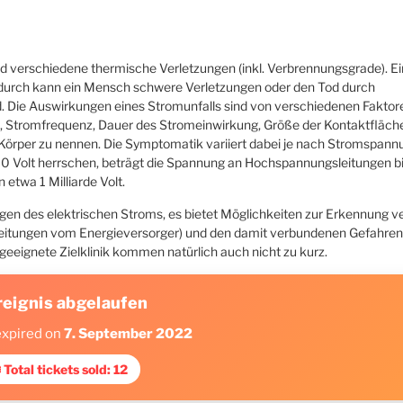
nd verschiedene thermische Verletzungen (inkl. Verbrennungsgrade). Ei
Dadurch kann ein Mensch schwere Verletzungen oder den Tod durch
d. Die Auswirkungen eines Stromunfalls sind von verschiedenen Faktor
), Stromfrequenz, Dauer des Stromeinwirkung, Größe der Kontaktfläch
örper zu nennen. Die Symptomatik variiert dabei je nach Stromspan
000 Volt herrschen, beträgt die Spannung an Hochspannungsleitungen 
 etwa 1 Milliarde Volt.
agen des elektrischen Stroms, es bietet Möglichkeiten zur Erkennung 
eitungen vom Energieversorger) und den damit verbundenen Gefahren
 geeignete Zielklinik kommen natürlich auch nicht zu kurz.
reignis abgelaufen
expired on
7. September 2022
 Total tickets sold: 12