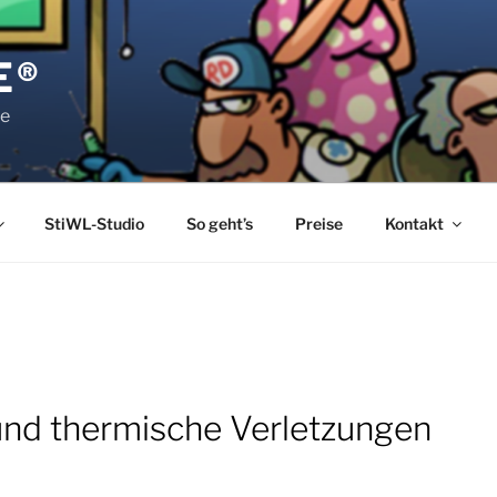
E®
pe
StiWL-Studio
So geht’s
Preise
Kontakt
und thermische Verletzungen