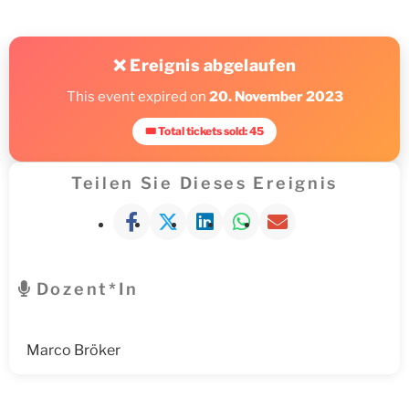
❌ Ereignis abgelaufen
This event expired on
20. November 2023
🎟 Total tickets sold: 45
Teilen Sie Dieses Ereignis
Dozent*in
Marco Bröker