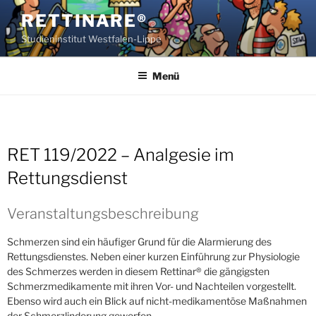
Zum
RETTINARE®
Inhalt
Studieninstitut Westfalen-Lippe
springen
Menü
RET 119/2022 – Analgesie im
Rettungsdienst
Veranstaltungsbeschreibung
Schmerzen sind ein häufiger Grund für die Alarmierung des
Rettungsdienstes. Neben einer kurzen Einführung zur Physiologie
des Schmerzes werden in diesem Rettinar® die gängigsten
Schmerz­medikamente mit ihren Vor- und Nachteilen vorgestellt.
Ebenso wird auch ein Blick auf nicht-medikamentöse Maßnahmen
der Schmerzlinderung geworfen.