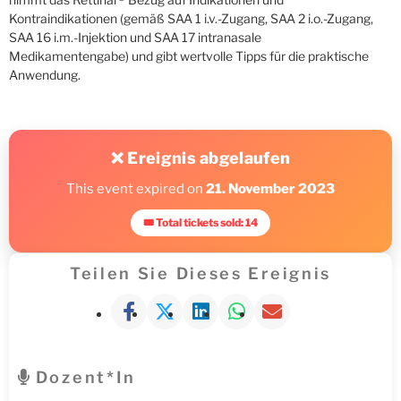
Kontraindikationen (gemäß SAA 1 i.v.-Zugang, SAA 2 i.o.-Zugang,
SAA 16 i.m.-Injektion und SAA 17 intranasale
Medikamentengabe) und gibt wertvolle Tipps für die praktische
Anwendung.
❌ Ereignis abgelaufen
This event expired on
21. November 2023
🎟 Total tickets sold: 14
Teilen Sie Dieses Ereignis
Dozent*in