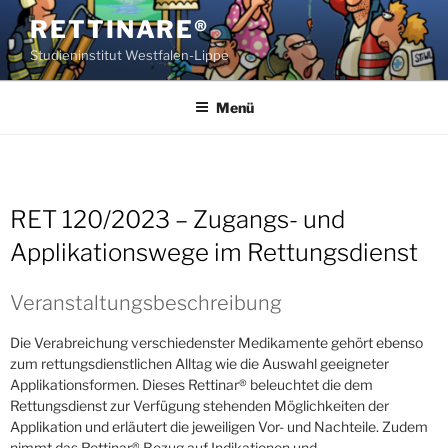
Zum
RETTINARE®
Inhalt
Studieninstitut Westfalen-Lippe
springen
Menü
RET 120/2023 – Zugangs- und
Applikationswege im Rettungsdienst
Veranstaltungsbeschreibung
Die Verabreichung verschiedenster Medikamente gehört ebenso
zum rettungsdienstlichen Alltag wie die Auswahl geeigneter
Applikationsformen. Dieses Rettinar® beleuchtet die dem
Rettungsdienst zur Verfügung stehenden Möglichkeiten der
Applikation und erläutert die jeweiligen Vor- und Nachteile. Zudem
nimmt das Rettinar® Bezug auf Indikationen und