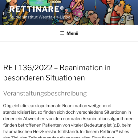
Zum
RETTINARE®
Inhalt
Studieninstitut Westfalen-Lippe
springen
Menü
RET 136/2022 – Reanimation in
besonderen Situationen
Veranstaltungsbeschreibung
Obgleich die cardiopulmonale Reanimation weitgehend
standardisiert ist, so finden sich doch verschiedene Situationen in
denen ein Abweichen von den normalen Reanimationsalgorithmen
für den betroffenen Patienten von vitaler Bedeutung ist (z.B. beim
traumatischen Herzkreislaufstillstand). In diesem Rettinar® ist es
das Ziel, den Teilnehmenden diese speziellen Situationen