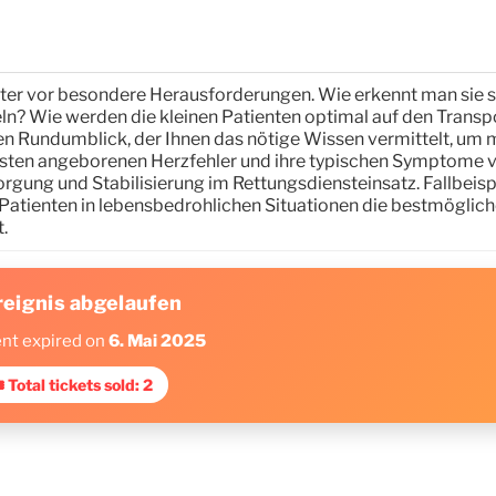
ter vor besondere Herausforderungen. Wie erkennt man sie s
n? Wie werden die kleinen Patienten optimal auf den Transp
inen Rundumblick, der Ihnen das nötige Wissen vermittelt, um 
gsten angeborenen Herzfehler und ihre typischen Symptome v
rgung und Stabilisierung im Rettungsdiensteinsatz. Fallbeisp
n Patienten in lebensbedrohlichen Situationen die bestmöglic
.
reignis abgelaufen
ent expired on
6. Mai 2025
 Total tickets sold: 2