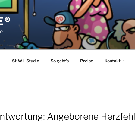
E®
pe
StiWL-Studio
So geht’s
Preise
Kontakt
antwortung: Angeborene Herzfehl