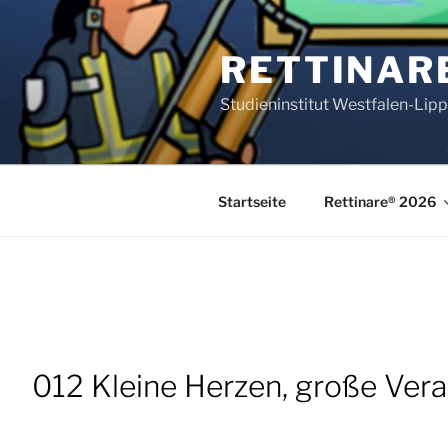
Zum
Inhalt
RETTINAR
springen
Studieninstitut Westfalen-Lip
Startseite
Rettinare® 2026
012 Kleine Herzen, große Ver