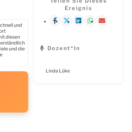
Teilen Sie Dieses
Ereignis
chnell und
ort
mit diesen
erständlich
Dozent*in
iele und die
he
Linda Lüke