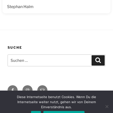
Stephan Halm
SUCHE
Suche
Suche
nach:
Facebook
Instagram
E-
Mail
Diese Internetseite benutzt Cookies. Wenn Du die
Internetseite weiter nutzt, gehen wir von Deinem
Impressum / Datenschutzerklärung
Mit Stolz präsentiert
Einverständnis aus.
von WordPress