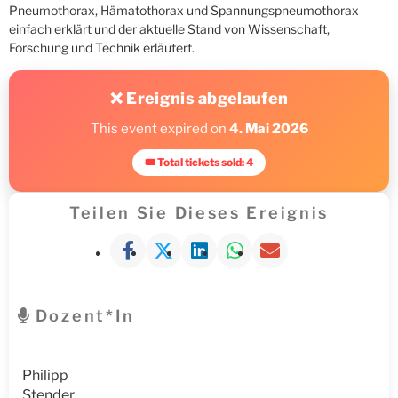
Pneumothorax, Hämatothorax und Spannungspneumothorax
einfach erklärt und der aktuelle Stand von Wissenschaft,
Forschung und Technik erläutert.
❌ Ereignis abgelaufen
This event expired on
4. Mai 2026
🎟 Total tickets sold: 4
Teilen Sie Dieses Ereignis
Dozent*in
Philipp
Stender