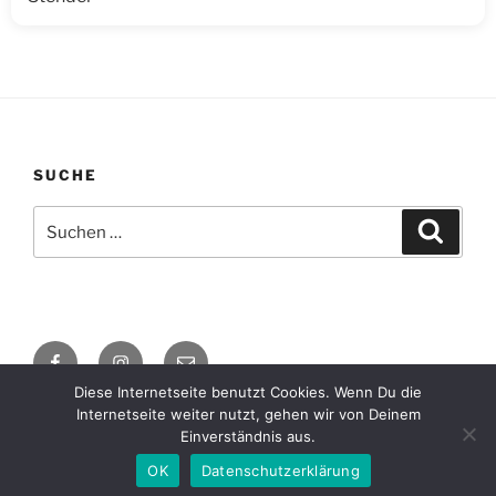
SUCHE
Suche
Suche
nach:
Facebook
Instagram
E-
Mail
Diese Internetseite benutzt Cookies. Wenn Du die
Internetseite weiter nutzt, gehen wir von Deinem
Impressum / Datenschutzerklärung
Mit Stolz präsentiert
Einverständnis aus.
von WordPress
OK
Datenschutzerklärung