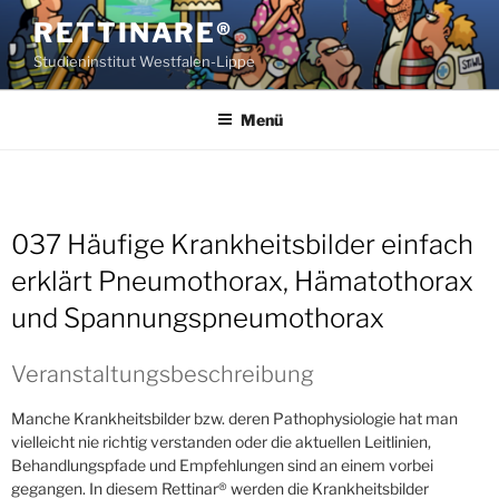
Zum
RETTINARE®
Inhalt
Studieninstitut Westfalen-Lippe
springen
Menü
037 Häufige Krankheitsbilder einfach
erklärt Pneumothorax, Hämatothorax
und Spannungspneumothorax
Veranstaltungsbeschreibung
Manche Krankheitsbilder bzw. deren Pathophysiologie hat man
vielleicht nie richtig verstanden oder die aktuellen Leitlinien,
Behandlungspfade und Empfehlungen sind an einem vorbei
gegangen. In diesem Rettinar® werden die Krankheitsbilder