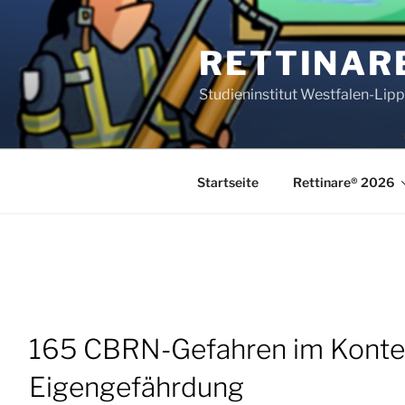
Zum
Inhalt
RETTINAR
springen
Studieninstitut Westfalen-Lip
Startseite
Rettinare® 2026
165 CBRN-Gefahren im Kontext
Eigengefährdung