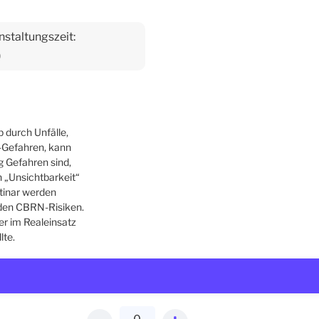
nstaltungszeit:
0
b durch Unfälle,
-Gefahren, kann
g Gefahren sind,
 „Unsichtbarkeit“
ttinar werden
nden CBRN-Risiken.
er im Realeinsatz
lte.