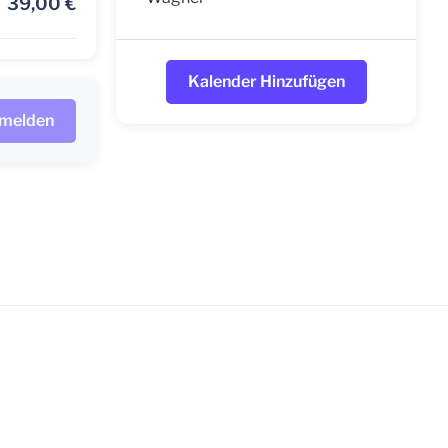
39,00
€
Kalender Hinzufügen
nmelden