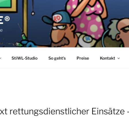
E®
pe
StiWL-Studio
So geht’s
Preise
Kontakt
 rettungsdienstlicher Einsätze –