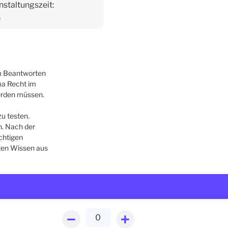
nstaltungszeit:
0
im Beantworten
ma Recht im
werden müssen.
u testen.
n. Nach der
chtigen
rten Wissen aus