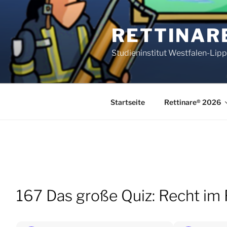
Zum
Inhalt
RETTINAR
springen
Studieninstitut Westfalen-Lip
Startseite
Rettinare® 2026
167 Das große Quiz: Recht im