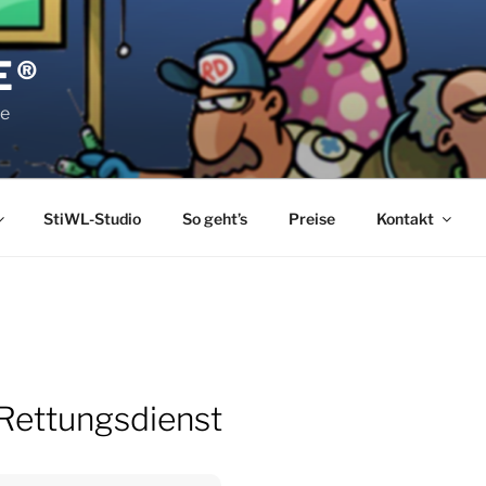
E®
pe
StiWL-Studio
So geht’s
Preise
Kontakt
 Rettungsdienst