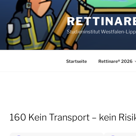
Zum
Inhalt
RETTINAR
springen
Studieninstitut Westfalen-Lip
Startseite
Rettinare® 2026
160 Kein Transport – kein Ris