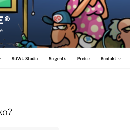
E®
pe
StiWL-Studio
So geht’s
Preise
Kontakt
iko?