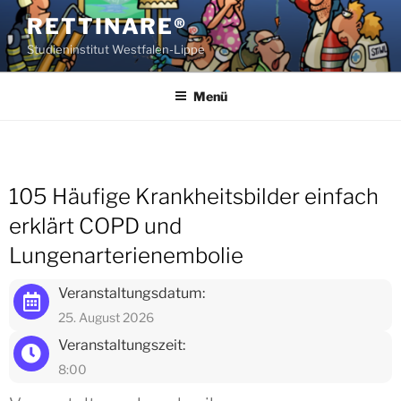
Zum
RETTINARE®
Inhalt
Studieninstitut Westfalen-Lippe
springen
Menü
105 Häufige Krankheitsbilder einfach
erklärt COPD und
Lungenarterienembolie
Veranstaltungsdatum:
25. August 2026
Veranstaltungszeit:
8:00