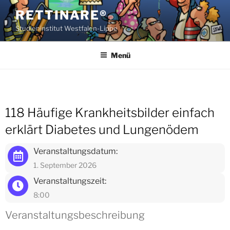
Zum
RETTINARE®
Inhalt
Studieninstitut Westfalen-Lippe
springen
Menü
118 Häufige Krankheitsbilder einfach
erklärt Diabetes und Lungenödem
Veranstaltungsdatum:
1. September 2026
Veranstaltungszeit:
8:00
Veranstaltungsbeschreibung