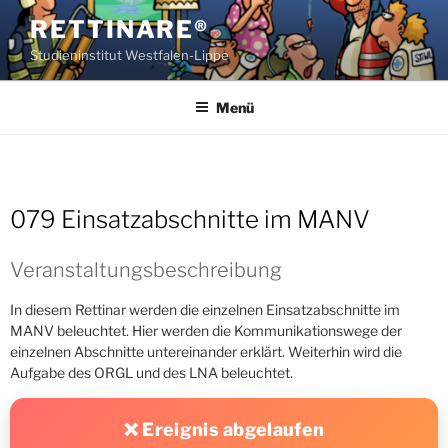
Zum
RETTINARE®
Inhalt
Studieninstitut Westfalen-Lippe
springen
Menü
079 Einsatzabschnitte im MANV
Veranstaltungsbeschreibung
In diesem Rettinar werden die einzelnen Einsatzabschnitte im
MANV beleuchtet. Hier werden die Kommunikationswege der
einzelnen Abschnitte untereinander erklärt. Weiterhin wird die
Aufgabe des ORGL und des LNA beleuchtet.
❌ Ereignis abgelaufen