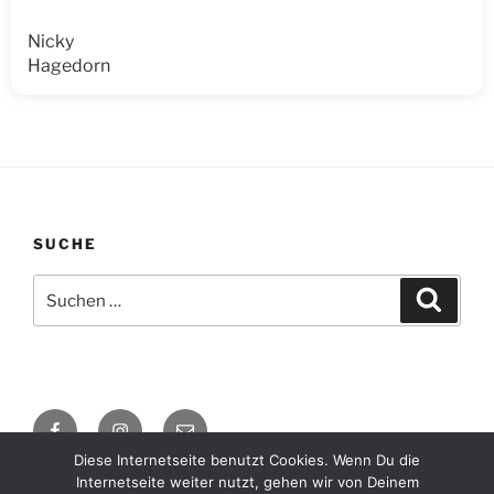
Nicky
Hagedorn
SUCHE
Suche
Suche
nach:
Facebook
Instagram
E-
Mail
Diese Internetseite benutzt Cookies. Wenn Du die
Internetseite weiter nutzt, gehen wir von Deinem
Impressum / Datenschutzerklärung
Mit Stolz präsentiert