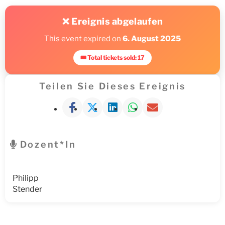
❌ Ereignis abgelaufen
This event expired on
6. August 2025
🎟 Total tickets sold: 17
Teilen Sie Dieses Ereignis
Dozent*in
Philipp
Stender