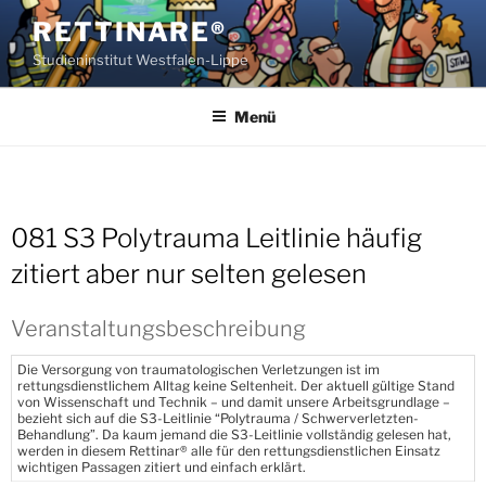
Zum
RETTINARE®
Inhalt
Studieninstitut Westfalen-Lippe
springen
Menü
081 S3 Polytrauma Leitlinie häufig
zitiert aber nur selten gelesen
Veranstaltungsbeschreibung
Die Versorgung von traumatologischen Verletzungen ist im
rettungsdienstlichem Alltag keine Seltenheit. Der aktuell gültige Stand
von Wissenschaft und Technik – und damit unsere Arbeitsgrundlage –
bezieht sich auf die S3-Leitlinie “Polytrauma / Schwerverletzten-
Behandlung”. Da kaum jemand die S3-Leitlinie vollständig gelesen hat,
werden in diesem Rettinar® alle für den rettungsdienstlichen Einsatz
wichtigen Passagen zitiert und einfach erklärt.