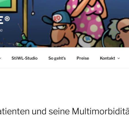
E®
pe
StiWL-Studio
So geht’s
Preise
Kontakt
atienten und seine Multimorbidit