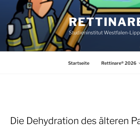
Zum
Inhalt
RETTINAR
springen
Studieninstitut Westfalen-Lip
Startseite
Rettinare® 2026
Die Dehydration des älteren P