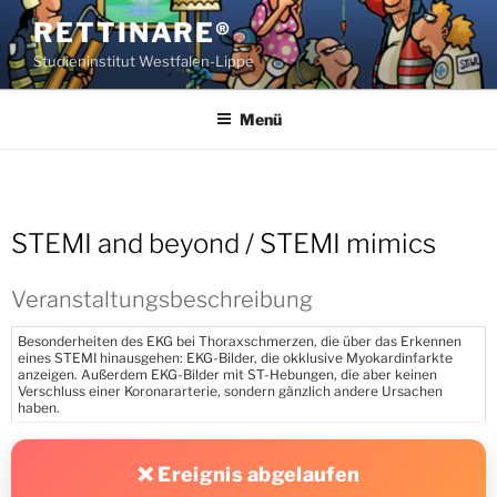
Zum
RETTINARE®
Inhalt
Studieninstitut Westfalen-Lippe
springen
Menü
STEMI and beyond / STEMI mimics
Veranstaltungsbeschreibung
Besonderheiten des EKG bei Thoraxschmerzen, die über das Erkennen
eines STEMI hinausgehen: EKG-Bilder, die okklusive Myokardinfarkte
anzeigen. Außerdem EKG-Bilder mit ST-Hebungen, die aber keinen
Verschluss einer Koronararterie, sondern gänzlich andere Ursachen
haben.
❌ Ereignis abgelaufen