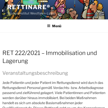
Zum
RETTINARE®
Inhalt
Studieninstitut Westfalen-Lippe
springen
Menü
RET 222/2021 – Immobilisation und
Lagerung
Veranstaltungsbeschreibung
Jede Patientin und jeder Patient im Rettungsdienst wird durch das
Rettungsdienst-Personal gemäß Verdachts- bzw. Arbeitsdiagnose
passend und zielführend gelagert. Viele Patientinnen und Patienten
werden darüber hinaus immobilisiert. Bei beiden Maßnahmen
handelt es sich um absolute Basismaßnahmen jeder
Qualifikationsstufe. Dieses Rettinar® geht es um das Kennenlernen