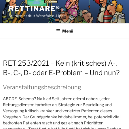
Zum
RETTINARE®
Inhalt
Studieninstitut Westfalen-Lippe
springen
Menü
RET 253/2021 – Kein (kritisches) A-,
B-, C-, D- oder E-Problem – Und nun?
Veranstaltungsbeschreibung
ABCDE-Schema? Na klar! Seit Jahren erlernt nahezu jeder
Rettungsdienstmitarbeiter als Strategie zur Beurteilung und
Versorgung kritisch kranker und verletzter Patienten dieses
Vorgehen. Der Grundgedanke ist dabei immer, bei potenziell vital
bedrohten Patienten rasch und gezielt nach Prioritäten
vorzugehen. „Treat first, what kills first“ hat sich in unser Denken