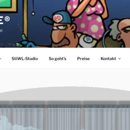
E®
pe
StiWL-Studio
So geht’s
Preise
Kontakt