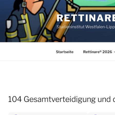
Zum
Inhalt
RETTINAR
springen
Studieninstitut Westfalen-Lip
Startseite
Rettinare® 2026
104 Gesamtverteidigung und di