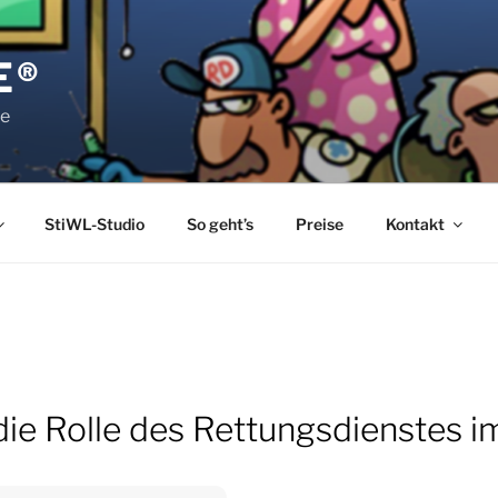
E®
pe
StiWL-Studio
So geht’s
Preise
Kontakt
e Rolle des Rettungsdienstes im